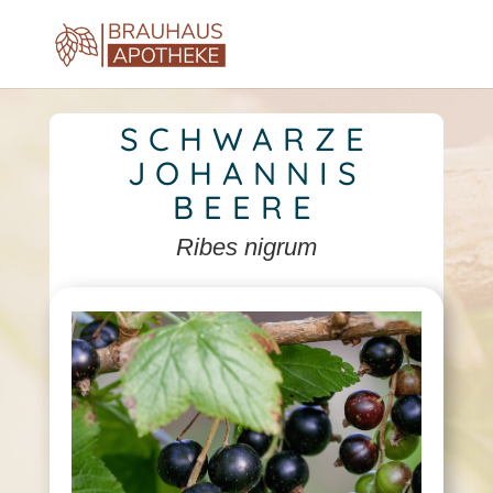
SCHWARZE
JOHANNIS
BEERE
Ribes nigrum