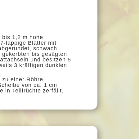
3 bis 1,2 m hohe
7-lappige Blätter mit
 abgerundet, schwach
t gekerbten bis
gesägten
lattachseln und besitzen 5
weils 3 kräftigen dunklen
d zu einer Röhre
 Scheibe
von ca. 1 cm
n Teilfrüchte zerfällt.