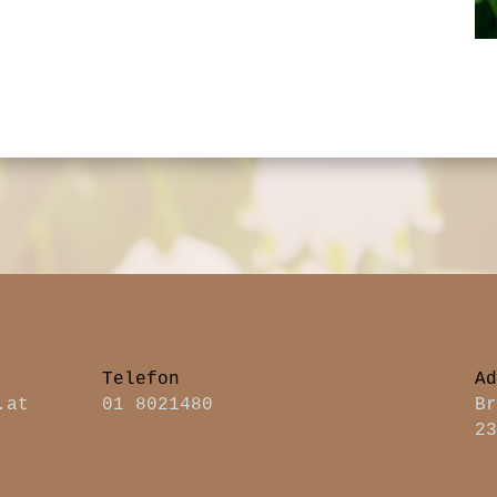
Telefon
A
.at
01 8021480
B
2