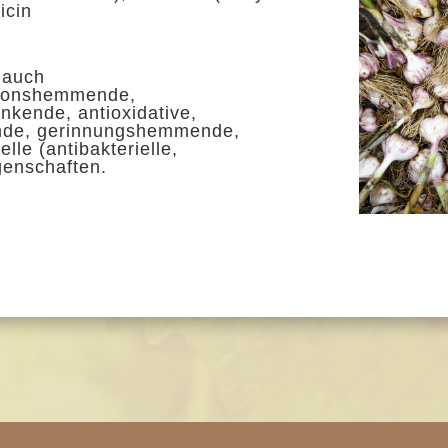
icin
lauch
tionshemmende
,
enkende
,
antioxidative
,
nde
,
gerinnungshemmende
,
elle
(
antibakterielle
,
genschaften.