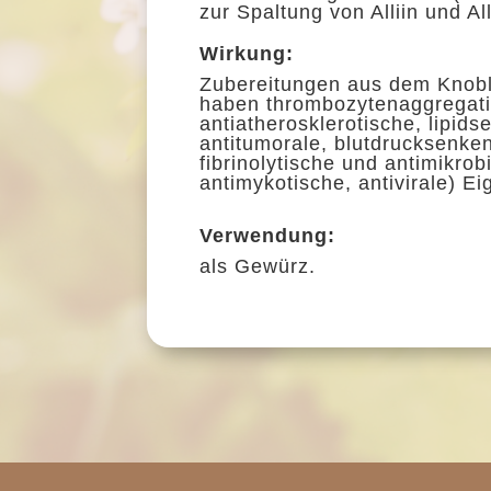
zur Spaltung von Alliin und All
Wirkung:
Zubereitungen aus dem Knob
haben
thrombozytenaggrega
antiatherosklerotische,
lipids
antitumorale
,
blutdrucksenke
fibrinolytische
und
antimikrobi
antimykotische
,
antivirale
) Ei
Verwendung:
als Gewürz.