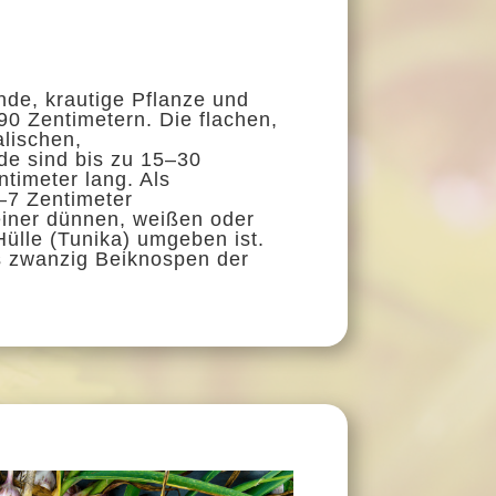
rnde,
krautige Pflanze
und
90 Zentimetern. Die flachen,
alischen,
ide
sind bis zu 15–30
ntimeter lang. Als
–7 Zentimeter
einer dünnen, weißen oder
Hülle (
Tunika
) umgeben ist.
is zwanzig Beiknospen der