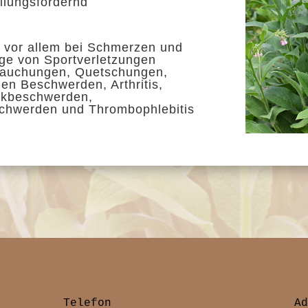
ilungsfördernd
 vor allem bei Schmerzen
und
lge von
Sportverletzungen
stauchungen, Quetschungen,
n Beschwerden, Arthritis,
nkbeschwerden,
hwerden und Thrombophlebitis
Telefon
A