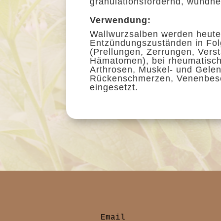
granulationsfördernd, wundhe
Verwendung:
Wallwurzsalben werden heute
Entzündungszuständen in Fo
(Prellungen, Zerrungen, Ver
Hämatomen), bei rheumatische
Arthrosen, Muskel- und Gele
Rückenschmerzen, Venenbesc
eingesetzt.